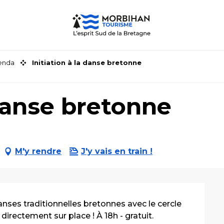
genda
Initiation à la danse bretonne
 danse bretonne
M'y rendre
J'y vais en train !
ses traditionnelles bretonnes avec le cercle 
irectement sur place ! À 18h - gratuit.