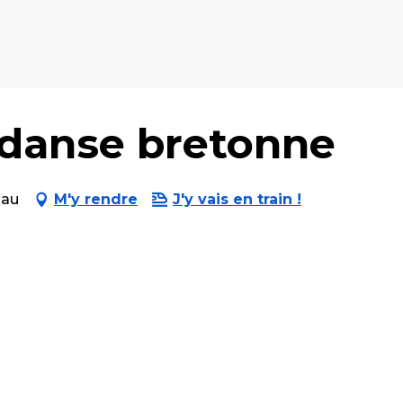
a danse bretonne
iau
M'y rendre
J'y vais en train !