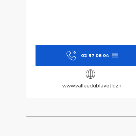
02 97 08 04
▒▒
www.valleedublavet.bzh