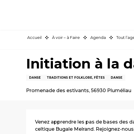
Aller
au
contenu
principal
Accueil
À voir – à Faire
Agenda
Tout l’a
Initiation à la
DANSE
TRADITIONS ET FOLKLORE, FÊTES
DANSE
Promenade des estivants, 56930 Pluméliau
Description
Venez apprendre les pas de bases des dan
celtique Bugale Melrand. Rejoignez-nous d