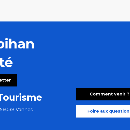
bihan
té
letter
Comment venir ?
Tourisme
e 56038 Vannes
Foire aux question