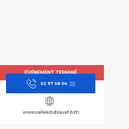
Ouverture et co
ÉVÉNEMENT TERMINÉ
02 97 08 04
▒▒
www.valleedublavet.bzh