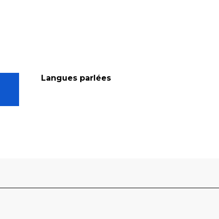
Langues parlées
Langues parlées