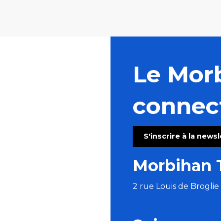
Le Mor
connec
S'inscrire à la news
Morbihan 
2 rue Louis de Brogli