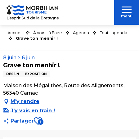
Aller
au
menu
contenu
principal
Accueil
À voir – à Faire
Agenda
Tout l’agenda
Grave ton menhir !
8 juin > 6 juin
Grave ton menhir !
DESSIN
EXPOSITION
Maison des Mégalithes, Route des Alignements,
56340 Carnac
M'y rendre
J'y vais en train !
Ajouter aux favoris
Partager