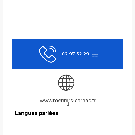
02 97 52 29
▒▒
www.menhirs-carnac.fr
Langues parlées
Langues parlées