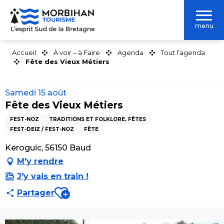
Aller
au
menu
contenu
principal
Accueil
À voir – à Faire
Agenda
Tout l’agenda
Fête des Vieux Métiers
Samedi 15 août
Fête des Vieux Métiers
FEST-NOZ
TRADITIONS ET FOLKLORE, FÊTES
FEST-DEIZ / FEST-NOZ
FÊTE
Keroguic, 56150 Baud
M'y rendre
J'y vais en train !
Ajouter aux favoris
Partager