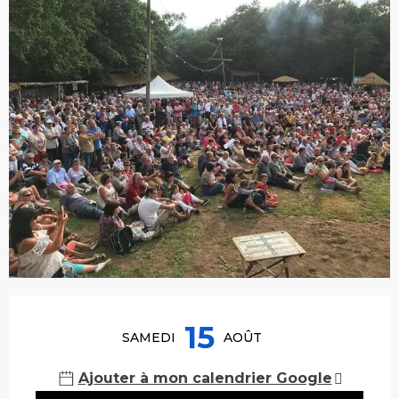
Ouverture et coordonnées
15
SAMEDI
AOÛT
Ajouter à mon calendrier Google