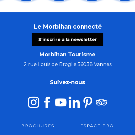
Arth Maël en balade : Fratello - cirque
Randonnée : Histoire locale de la Chouannerie
Les Incontournables : du retable aux lumières de l'Ar
Le Morbihan connecté
Concert de la chorale de Pontivy
Concert de Christophe Guillemot - harpiste luthier
S'inscrire à la newsletter
Les nocturnes des créatrices
Contes et marionnettes - Le Roman de Renart
Morbihan Tourisme
Atelier de peinture à l'aquarelle - Quai d'Orange
Vivre d'Amour
2 rue Louis de Broglie 56038 Vannes
Bain de forêt en nocturne
Importance de l’IA dans les conflits du 21e siècle
Suivez-nous
Visite du Moulin de Tremel
BROCHURES
ESPACE PRO