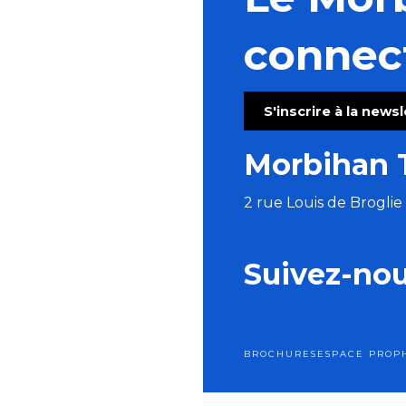
Concert "A remonte dans le temps"
Atelier gravure sur tetrapak
connec
Journées des hibiscus aux jardins d'Ewen
Concert à remonter dans le temps (de Huillet à Beet
Pardon de Saint-Guénolé
S'inscrire à la news
Concert : Monsieur Poisson
Ball-Trap
Morbihan 
Tournoi Kib Open Beach 2026
2 rue Louis de Brogli
Suivez-no
BROCHURES
ESPACE PRO
P