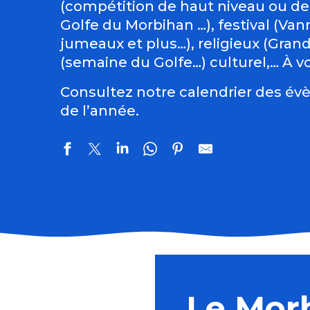
(compétition de haut niveau ou de
Golfe du Morbihan …), festival (Vann
jumeaux et plus…), religieux (Gran
(semaine du Golfe…) culturel,… À vo
Consultez notre calendrier des évè
de l’année.
Brocante par Anim'Etel
Conférence : Levons les yeux pour voir la peinture sur
Pardon de Saint-Guénolé
Le Mor
Brocante dans les rues d'Etel