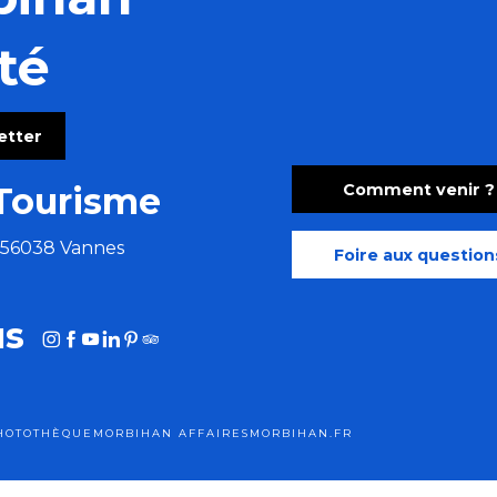
té
hoven)
letter
Comment venir ?
Tourisme
e 56038 Vannes
Foire aux question
us
HOTOTHÈQUE
MORBIHAN AFFAIRES
MORBIHAN.FR