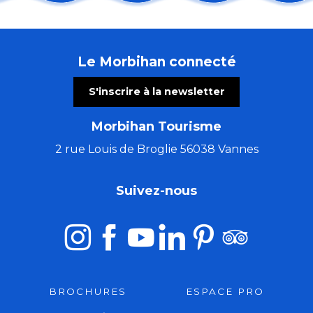
Les chemins du Graal avec Marie Semaille - éveilleuse
Les nocturnes de Mauron
Les Vendredis Dañs Alre
Le Morbihan connecté
El Locutorio itinerante - Chanson franco-latine
Stage zen et cocktail énergie, qi gong et méditation
S'inscrire à la newsletter
Atelier créatif avec Cécile White - Empreinte monot
Comestibles prés-salés
Morbihan Tourisme
La Côte Sauvage : un paysage et une biodiversité à c
Les Ateliers bois de l'été (5 à 7 ans)
2 rue Louis de Broglie 56038 Vannes
Flânerie contée avec Lindylou
Stage de tapisserie en ameublement
Suivez-nous
Cinéma en plein air
BROCHURES
ESPACE PRO