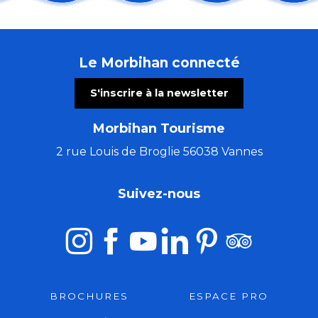
Les Incontournables : du retable aux lumières de l'Ar
Sortie nature : une soirée sur la lande
Les Virtuoses de Chambre de Cologne
Le Morbihan connecté
Atelier créatif avec Cécile White - Leporello (livre ac
Les grandes échappées : les secrets de Saint-Fiacre
S'inscrire à la newsletter
Ploërmel sur les pas du Dragon
Fête de l'agriculture et de l'ostréiculture
Morbihan Tourisme
Visite commentée de l'exposition temporaire
Concert Alma Criola
2 rue Louis de Broglie 56038 Vannes
Concert de Christophe Guillemot - harpiste luthier
Du Val Sans Retour au Graal avec Guillaume
Suivez-nous
Art Péros – Dark Swallows
BROCHURES
ESPACE PRO