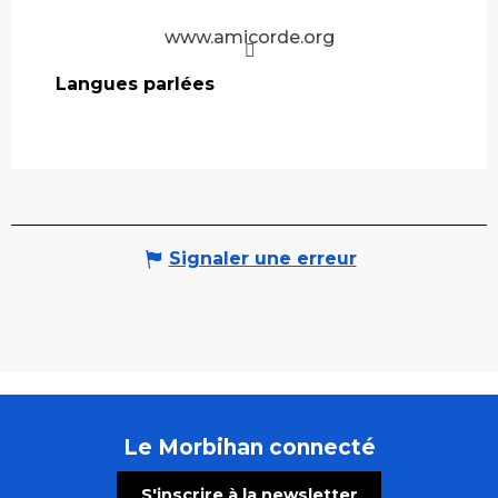
www.amicorde.org
Langues parlées
Langues parlées
Signaler une erreur
Le Morbihan connecté
S'inscrire à la newsletter