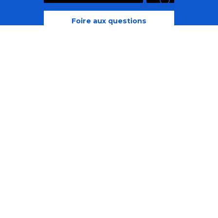
Recherche
Accessibili
Foire aux questions