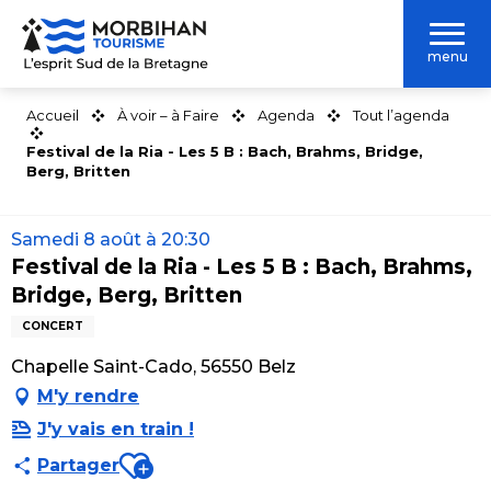
Aller
au
menu
contenu
principal
Accueil
À voir – à Faire
Agenda
Tout l’agenda
Festival de la Ria - Les 5 B : Bach, Brahms, Bridge,
Berg, Britten
Samedi 8 août à 20:30
Festival de la Ria - Les 5 B : Bach, Brahms,
Bridge, Berg, Britten
CONCERT
Chapelle Saint-Cado, 56550 Belz
M'y rendre
J'y vais en train !
Ajouter aux favoris
Partager