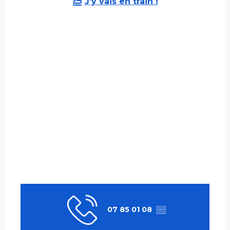
J'y vais en train !
07 85 01 08
▒▒