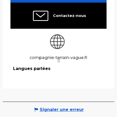
Contactez-nous
compagnie-terrain-vague.fr
Langues parlées
Langues parlées
Signaler une erreur