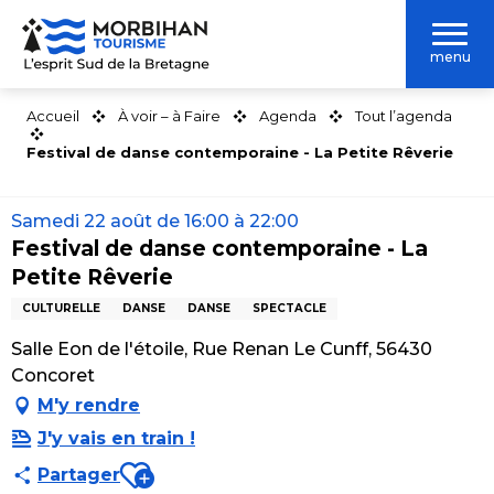
Aller
au
menu
contenu
principal
Accueil
À voir – à Faire
Agenda
Tout l’agenda
Festival de danse contemporaine - La Petite Rêverie
Samedi 22 août de 16:00 à 22:00
Festival de danse contemporaine - La
Petite Rêverie
CULTURELLE
DANSE
DANSE
SPECTACLE
Salle Eon de l'étoile, Rue Renan Le Cunff, 56430
Concoret
M'y rendre
J'y vais en train !
Ajouter aux favoris
Partager