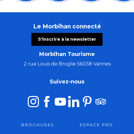
Les chemins du Graal avec Marie Semaille - éveilleuse
Les nocturnes de Mauron
Les Vendredis Dañs Alre
Le Morbihan connecté
El Locutorio itinerante - Chanson franco-latine
Stage zen et cocktail énergie, qi gong et méditation
S'inscrire à la newsletter
Atelier créatif avec Cécile White - Empreinte monot
Comestibles prés-salés
Morbihan Tourisme
La Côte Sauvage : un paysage et une biodiversité à c
Les Ateliers bois de l'été (5 à 7 ans)
2 rue Louis de Broglie 56038 Vannes
Flânerie contée avec Lindylou
Stage de tapisserie en ameublement
Suivez-nous
Cinéma en plein air
BROCHURES
ESPACE PRO