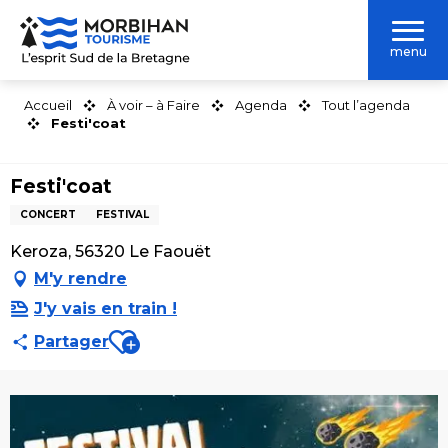
Aller
au
menu
contenu
principal
Accueil
À voir – à Faire
Agenda
Tout l’agenda
Festi'coat
Festi'coat
CONCERT
FESTIVAL
Keroza, 56320 Le Faouët
M'y rendre
J'y vais en train !
Ajouter aux favoris
Partager