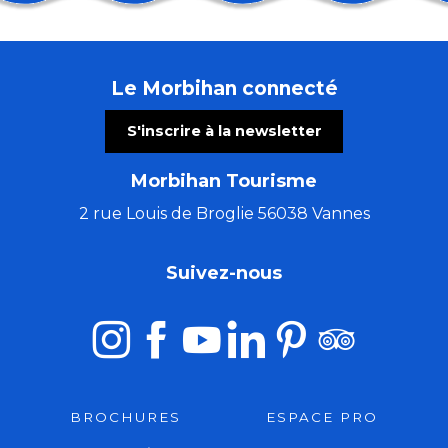
Les Patrimoines de l'été : le château de Ménoray
Cinéma en plein air & animation cirque
Stage de Danse de la Compagnie Isabelle Payet
Le Morbihan connecté
Les Ateliers bois de l'été (8 à 16 ans)
Trio Pêr Vari Kervarec
S'inscrire à la newsletter
Concert musique baroque : rossignol en amour
Atelier créatif avec Cécile White - Empreinte monot
Morbihan Tourisme
La Côte Sauvage : un paysage et une biodiversité à c
Stage de tapisserie en ameublement
2 rue Louis de Broglie 56038 Vannes
Les Ateliers bois de l'été (5 à 7 ans)
Morgan of Glencoe, chant & harpe celtique.
Suivez-nous
El Locutorio itinerante - Chanson franco-latine
BROCHURES
ESPACE PRO