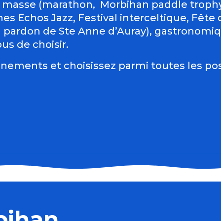
 masse (marathon, Morbihan paddle trophy 
es Echos Jazz, Festival interceltique, Fête du
d pardon de Ste Anne d’Auray), gastronomiqu
us de choisir.
nements et choisissez parmi toutes les pos
t déco, église Saint-Joseph
bihan
cordéon)