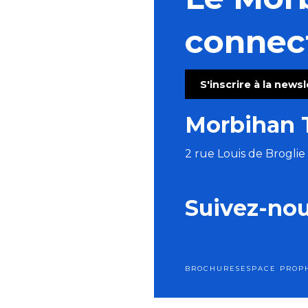
Les grandes échappées : les secrets de Saint-Fiacre
Ploërmel sur les pas du Dragon
connec
Fête de l'agriculture et de l'ostréiculture
Visite commentée de l'exposition temporaire
Concert Alma Criola
S'inscrire à la news
Concert de Christophe Guillemot - harpiste luthier
Du Val Sans Retour au Graal avec Guillaume
Morbihan 
Art Péros – Dark Swallows
2 rue Louis de Brogli
Suivez-no
BROCHURES
ESPACE PRO
P