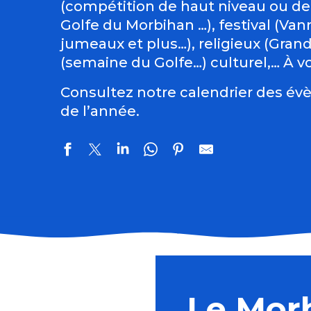
(compétition de haut niveau ou de
Golfe du Morbihan …), festival (Vann
jumeaux et plus…), religieux (Gran
(semaine du Golfe…) culturel,… À vo
Consultez notre calendrier des évè
de l’année.
Les Incontournables : du retable aux lumières de l'Ar
Sortie nature : une soirée sur la lande
Les Virtuoses de Chambre de Cologne
Le Mor
Atelier créatif avec Cécile White - Leporello (livre ac