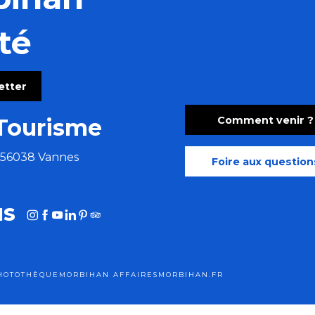
té
letter
Comment venir ?
Tourisme
e 56038 Vannes
Foire aux question
us
HOTOTHÈQUE
MORBIHAN AFFAIRES
MORBIHAN.FR