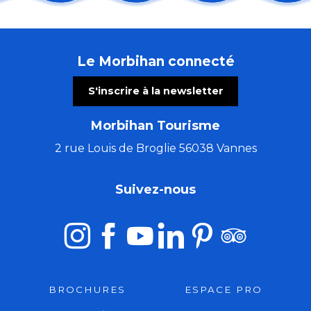
Du Val Sans Retour au Graal avec Guillaume
Ploërmel sur les pas du Dragon
Fête de l'agriculture et de l'ostréiculture
Le Morbihan connecté
Art Péros – Dark Swallows
Atelier de peinture à l'aquarelle - Quai d'Orange
S'inscrire à la newsletter
La nuit dans les landes
Visite commentée de l'exposition temporaire
Morbihan Tourisme
Repas Moules Frites - aout
Les tremplins de Guémené
2 rue Louis de Broglie 56038 Vannes
Marché semi-nocturne
Apéros Klam - Morvan Le Ray
Suivez-nous
Jeudis de l'été : Concert duo Tue-têt - reprises franç
BROCHURES
ESPACE PRO