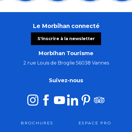
Régate : la Dom's Cup
Du Val Sans Retour au Graal avec Pauline
Ecume Festival
Le Morbihan connecté
Participez à l'Eté qui sauve
Soirée Karaoké Pédalé avec "La Karacyclette"
S'inscrire à la newsletter
Concours Couleurs de Bretagne
EXPO sur le patrimoine maritime local
Morbihan Tourisme
Fête de la Sardine
Puces de Mer - Vide grenier des Marins
2 rue Louis de Broglie 56038 Vannes
Les Crêtes brûlées - Hyperpunk Folk
Spectacles immersifs : Festival Excalibur
Suivez-nous
Fêtes locales #1 & #2
BROCHURES
ESPACE PRO