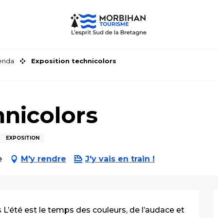
genda
Exposition technicolors
hnicolors
EXPOSITION
e
M'y rendre
J'y vais en train !
’été est le temps des couleurs, de l’audace et 