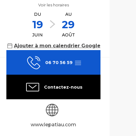
Voir les horaires
DU
AU
19
29
JUIN
AOÛT
Ajouter à mon calendrier Google
06 70 56 59
▒▒
Contactez-nous
www.lepatiau.com