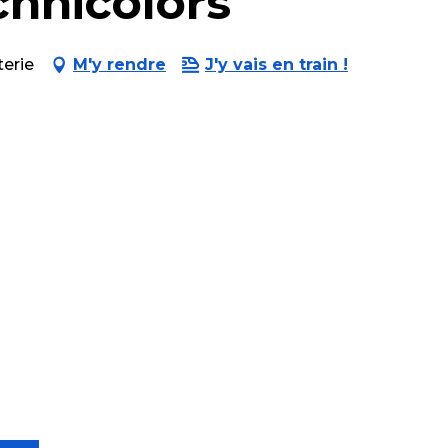
chnicolors
terie
M'y rendre
J'y vais en train !