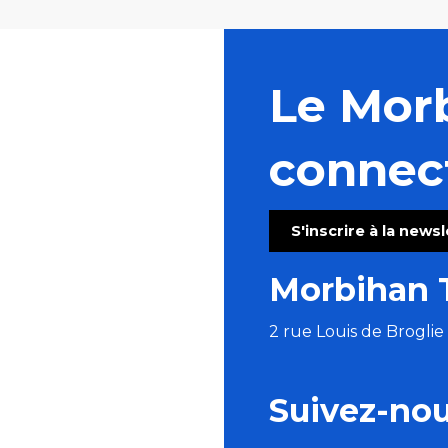
Le Mor
connec
S'inscrire à la news
Morbihan 
2 rue Louis de Brogli
Suivez-no