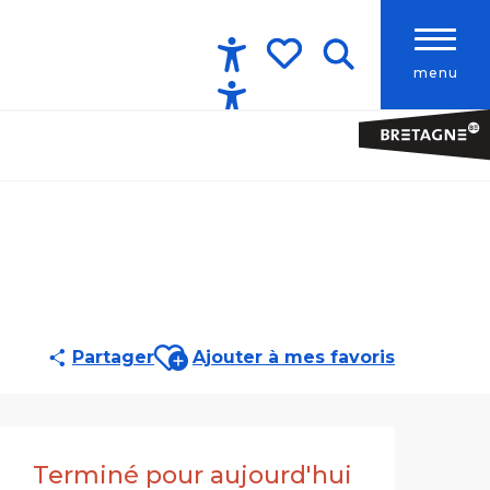
menu
Accessibilité
Recherche
Voir les favoris
Ajouter aux favoris
Partager
Ajouter à mes favoris
Ouverture et co
Terminé pour aujourd'hui