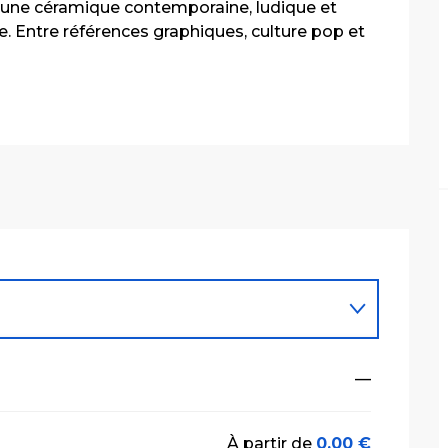
re une céramique contemporaine, ludique et 
. Entre références graphiques, culture pop et 
—
À partir de
0,00 €