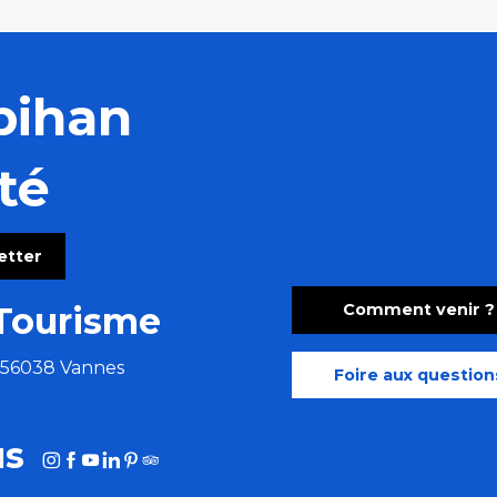
bihan
té
letter
Comment venir ?
Tourisme
e 56038 Vannes
Foire aux question
us