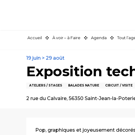
Aller
au
contenu
principal
Accueil
À voir – à Faire
Agenda
Tout l’a
19 juin > 29 août
Exposition tec
ATELIERS / STAGES
BALADES NATURE
CIRCUIT / VISITE
2 rue du Calvaire, 56350 Saint-Jean-la-Poteri
Description
Pop, graphiques et joyeusement décorés L