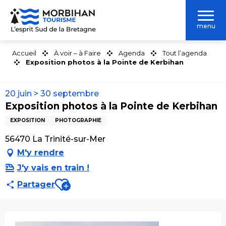
Aller
au
menu
contenu
principal
Accueil
À voir – à Faire
Agenda
Tout l’agenda
Exposition photos à la Pointe de Kerbihan
20 juin > 30 septembre
Exposition photos à la Pointe de Kerbihan
EXPOSITION
PHOTOGRAPHIE
56470 La Trinité-sur-Mer
M'y rendre
J'y vais en train !
Ajouter aux favoris
Partager