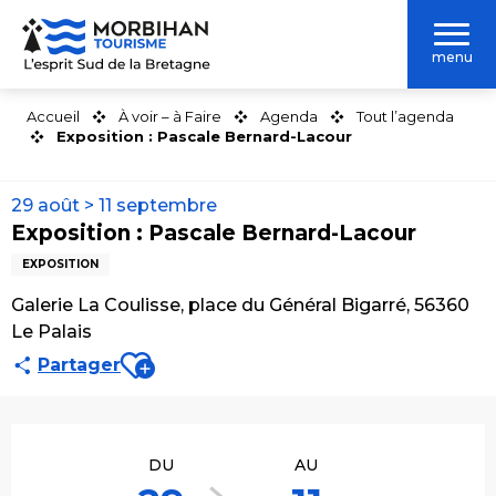
Aller
au
menu
contenu
principal
Accueil
À voir – à Faire
Agenda
Tout l’agenda
Exposition : Pascale Bernard-Lacour
29 août > 11 septembre
Exposition : Pascale Bernard-Lacour
EXPOSITION
Galerie La Coulisse, place du Général Bigarré, 56360
Le Palais
Ajouter aux favoris
Partager
Ouverture et coordonnées
DU
AU