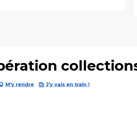
pération collection
M'y rendre
J'y vais en train !