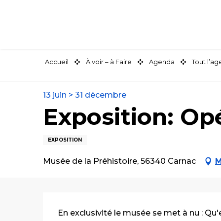
Aller
au
contenu
principal
Accueil
À voir – à Faire
Agenda
Tout l’a
13 juin > 31 décembre
Exposition: Opé
EXPOSITION
Musée de la Préhistoire, 56340 Carnac
M
Description
En exclusivité le musée se met à nu : Qu