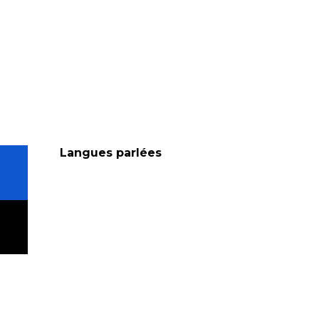
Langues parlées
Langues parlées