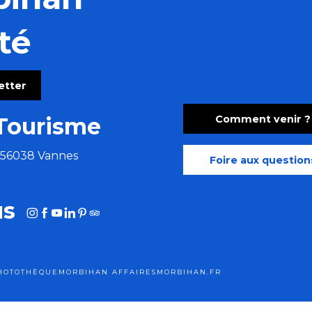
té
letter
Comment venir ?
Tourisme
e 56038 Vannes
Foire aux question
us
HOTOTHÈQUE
MORBIHAN AFFAIRES
MORBIHAN.FR