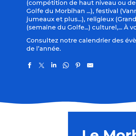
(compétition de haut niveau ou de
Golfe du Morbihan …), festival (Vann
jumeaux et plus…), religieux (Gran
(semaine du Golfe…) culturel,… À vo
Consultez notre calendrier des évè
de l’année.
Trio Pêr Vari Kervarec
Concerts Alre'Orgues
Marché festif
Le Mor
Atelier : Le parfum au Moyen Âge