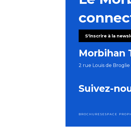
Visite guidée de l'Abbaye de Timadeuc
Stage zen et cocktail énergie, qi gong et méditation
connec
Concert musique baroque : rossignol en amour
Les Patrimoines de l'été : le château de Ménoray
Les Ateliers bois de l'été (5 à 7 ans)
S'inscrire à la news
Les Vendredis Dañs Alre
Morgan of Glencoe, chant & harpe celtique.
Morbihan 
Cinéma en plein air
2 rue Louis de Brogli
Suivez-no
BROCHURES
ESPACE PRO
P