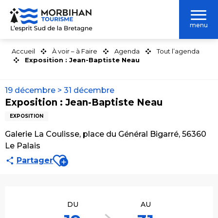
Aller
au
menu
contenu
principal
Accueil
À voir – à Faire
Agenda
Tout l’agenda
Exposition : Jean-Baptiste Neau
19 décembre > 31 décembre
Exposition : Jean-Baptiste Neau
EXPOSITION
Galerie La Coulisse, place du Général Bigarré, 56360
Le Palais
Ajouter aux favoris
Partager
Ouverture et coordonnées
DU
AU