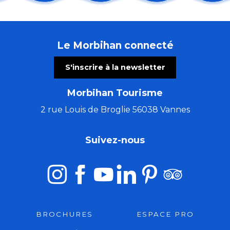
Jeudis de l'été : Concert duo Tue-têt - reprises franç
Sortie nature : Premiers pas à la pêche !
Visite commentée de l'exposition temporaire
Le Morbihan connecté
Randonnée pédestre
Apéros Klam - Morvan Le Ray
S'inscrire à la newsletter
Fest-Noz – Kenleur Tour
Bain de forêt en nocturne
Morbihan Tourisme
Du Val Sans Retour au Graal avec Guillaume
Guémené, cité des Rohan
2 rue Louis de Broglie 56038 Vannes
Randonnée : Histoire locale de la Chouannerie
Concert de la chorale de Pontivy
Suivez-nous
Art Péros – Dark Swallows
BROCHURES
ESPACE PRO