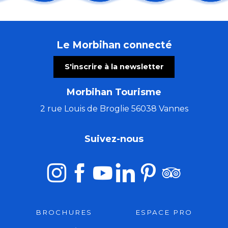
Trio Pêr Vari Kervarec
Concerts Alre'Orgues
Marché festif
Le Morbihan connecté
Atelier : Le parfum au Moyen Âge
Visite guidée de l'Abbaye de Timadeuc
S'inscrire à la newsletter
Stage zen et cocktail énergie, qi gong et méditation
Concert musique baroque : rossignol en amour
Morbihan Tourisme
Les Patrimoines de l'été : le château de Ménoray
Les Ateliers bois de l'été (5 à 7 ans)
2 rue Louis de Broglie 56038 Vannes
Les Vendredis Dañs Alre
Morgan of Glencoe, chant & harpe celtique.
Suivez-nous
Cinéma en plein air
BROCHURES
ESPACE PRO