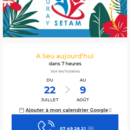
Ouverture et coordonnées
A lieu aujourd'hui
dans 7 heures
Voir les horaires
DU
AU
22
9
JUILLET
AOÛT
Ajouter à mon calendrier Google
07 49 26 21
▒▒