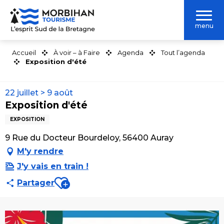
Aller
au
menu
contenu
principal
Accueil
À voir – à Faire
Agenda
Tout l’agenda
Exposition d'été
22 juillet > 9 août
Exposition d'été
EXPOSITION
9 Rue du Docteur Bourdeloy, 56400 Auray
M'y rendre
J'y vais en train !
Ajouter aux favoris
Partager