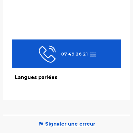
07 49 26 21
▒▒
Langues parlées
Langues parlées
Signaler une erreur