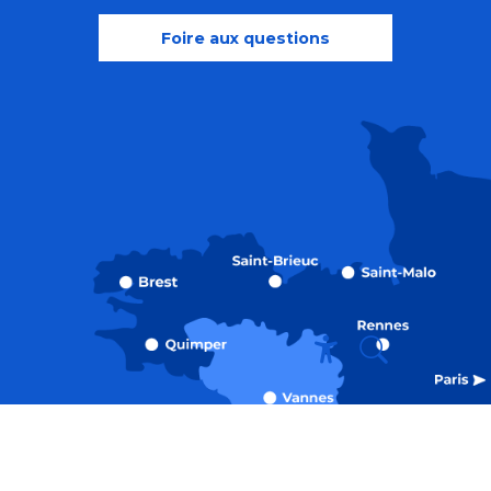
Foire aux questions
Recherche
Accessibili