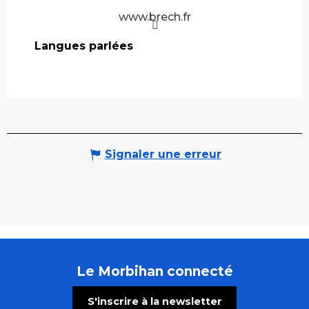
www.brech.fr
Langues parlées
Langues parlées
Signaler une erreur
Le Morbihan connecté
S'inscrire à la newsletter