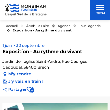
Aller
au
menu
contenu
principal
Accueil
À voir – à Faire
Agenda
Tout l’agenda
Exposition - Au rythme du vivant
1 juin > 30 septembre
Exposition - Au rythme du vivant
Jardin de l'église Saint-André, Rue Georges
Cadoudal, 56400 Brech
M'y rendre
J'y vais en train !
Ajouter aux favoris
Partager