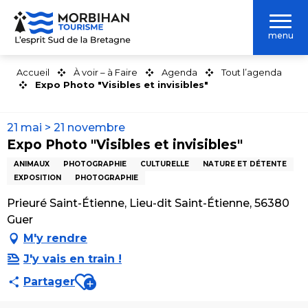
Aller
au
menu
contenu
principal
Accueil
À voir – à Faire
Agenda
Tout l’agenda
Expo Photo "Visibles et invisibles"
21 mai > 21 novembre
Expo Photo "Visibles et invisibles"
ANIMAUX
PHOTOGRAPHIE
CULTURELLE
NATURE ET DÉTENTE
EXPOSITION
PHOTOGRAPHIE
Prieuré Saint-Étienne, Lieu-dit Saint-Étienne, 56380
Guer
M'y rendre
J'y vais en train !
Ajouter aux favoris
Partager