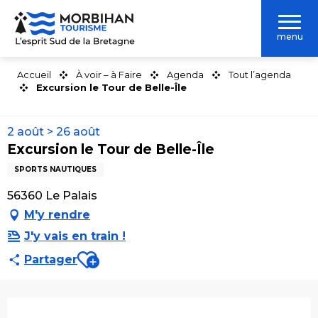
Aller
au
menu
contenu
principal
Accueil
À voir – à Faire
Agenda
Tout l’agenda
Excursion le Tour de Belle-Île
2 août > 26 août
Excursion le Tour de Belle-Île
SPORTS NAUTIQUES
56360 Le Palais
M'y rendre
J'y vais en train !
Ajouter aux favoris
Partager
Ouverture et coordonnées