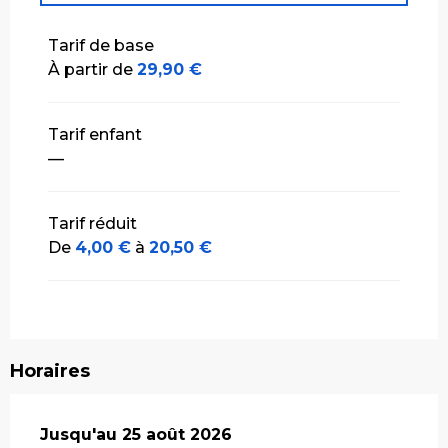
Tarifs 2027
Tarif de base
À partir de
29,90 €
Tarif enfant
—
Tarif réduit
De
4,00 €
à
20,50 €
Horaires
Du
Jusqu'au
6 août 2026
25 août 2026
au
25 août 2026