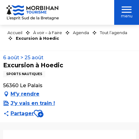
Aller
au
menu
contenu
principal
Accueil
À voir – à Faire
Agenda
Tout l’agenda
Excursion à Hoedic
6 août > 25 août
Excursion à Hoedic
SPORTS NAUTIQUES
56360 Le Palais
M'y rendre
J'y vais en train !
Ajouter aux favoris
Partager
Ouverture et coordonnées