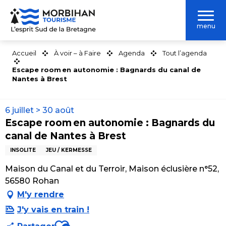
Aller
au
menu
contenu
principal
Accueil
À voir – à Faire
Agenda
Tout l’agenda
Escape room en autonomie : Bagnards du canal de
Nantes à Brest
6 juillet > 30 août
Escape room en autonomie : Bagnards du
canal de Nantes à Brest
INSOLITE
JEU / KERMESSE
Maison du Canal et du Terroir, Maison éclusière n°52,
56580 Rohan
M'y rendre
J'y vais en train !
Ajouter aux favoris