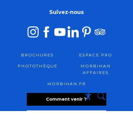
Suivez-nous
BROCHURES
ESPACE PRO
PHOTOTHÈQUE
MORBIHAN
AFFAIRES
MORBIHAN.FR
Comment venir ?
Recherche
Accessibili
Foire aux questions