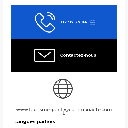
02 97 25 04
▒▒
Contactez-nous
www.tourisme-pontivycommunaute.com
Langues parlées
Langues parlées