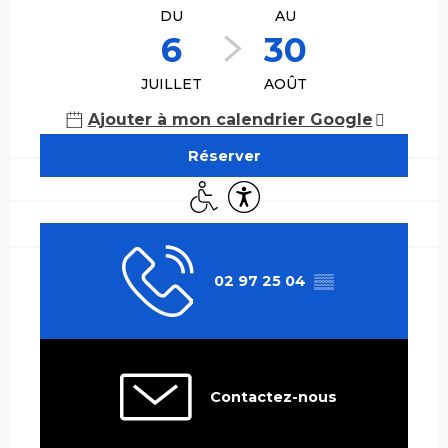
DU
AU
6
30
JUILLET
AOÛT
Ajouter à mon calendrier Google
Réserver
Accès handicapés
Accessibilité
02 97 25 04
▒▒
Contactez-nous