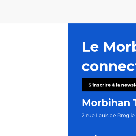
Le Mor
connec
S'inscrire à la news
Morbihan 
2 rue Louis de Brogli