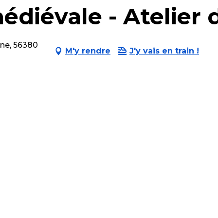
diévale - Atelier
nne, 56380
M'y rendre
J'y vais en train !