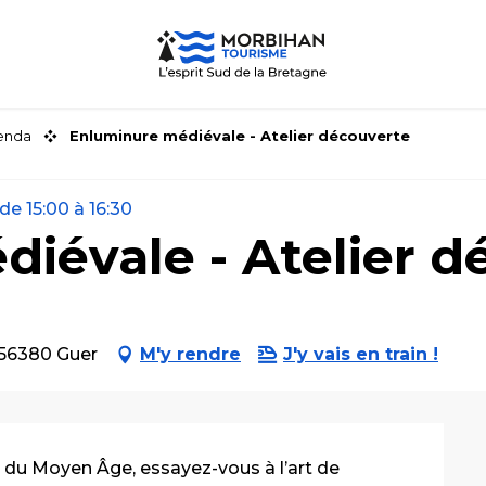
genda
Enluminure médiévale - Atelier découverte
de 15:00 à 16:30
iévale - Atelier d
, 56380 Guer
M'y rendre
J'y vais en train !
 du Moyen Âge, essayez-vous à l’art de 