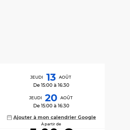
Ouverture et co
13
JEUDI
AOÛT
De 15:00 à 16:30
20
JEUDI
AOÛT
De 15:00 à 16:30
Ajouter à mon calendrier Google
À partir de