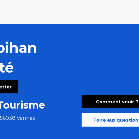
bihan
té
letter
Comment venir ?
Tourisme
e 56038 Vannes
Foire aux question