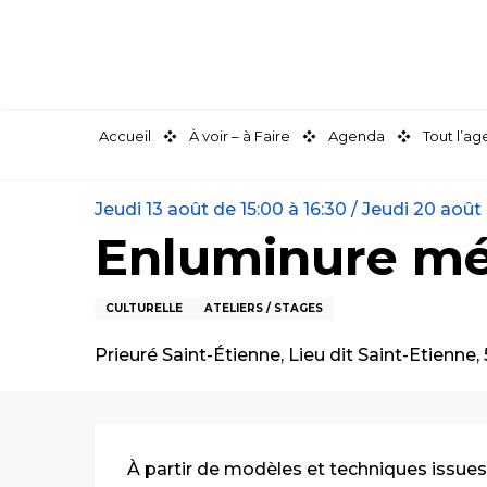
Aller
au
contenu
principal
Accueil
À voir – à Faire
Agenda
Tout l’a
Jeudi 13 août de 15:00 à 16:30 / Jeudi 20 août 
Enluminure méd
CULTURELLE
ATELIERS / STAGES
Prieuré Saint-Étienne, Lieu dit Saint-Etienne
Description
À partir de modèles et techniques issues