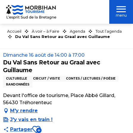
Aller
au
menu
contenu
principal
Accueil
À voir – à Faire
Agenda
Tout l’agenda
Du Val Sans Retour au Graal avec Guillaume
Dimanche 16 août de 14:00 à 17:00
Du Val Sans Retour au Graal avec
Guillaume
CULTURELLE
CIRCUIT / VISITE
CONTES / LECTURES / POÉSIE
RANDONNÉES
Devant l'office de tourisme, Place Abbé Gillard,
56430 Tréhorenteuc
M'y rendre
J'y vais en train !
Ajouter aux favoris
Partager