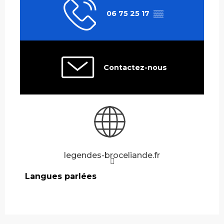
06 75 25 17
▒▒
Contactez-nous
legendes-broceliande.fr
Langues parlées
Langues parlées