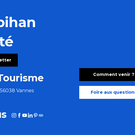
bihan
té
letter
Comment venir ?
Tourisme
e 56038 Vannes
Foire aux question
us