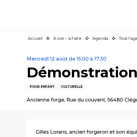
Aller
au
contenu
principal
Accueil
À voir – à Faire
Agenda
Tout l’a
Mercredi 12 août de 15:00 à 17:30
Démonstration 
POUR ENFANT
CULTURELLE
Ancienne forge, Rue du couvent, 56480 Clég
Description
Gilles Lorans, ancien forgeron et son équi