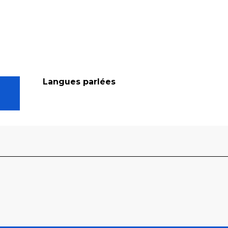
Langues parlées
Langues parlées