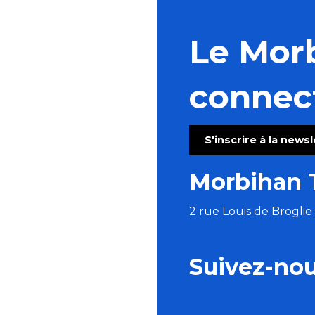
Le Mor
connec
S'inscrire à la news
Morbihan 
2 rue Louis de Brogli
Suivez-no