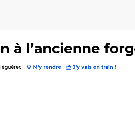
 à l’ancienne for
Cléguérec
M'y rendre
J'y vais en train !