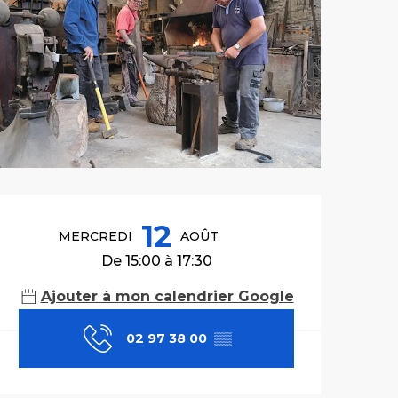
Ouverture et co
12
MERCREDI
AOÛT
De 15:00 à 17:30
Ajouter à mon calendrier Google
02 97 38 00
▒▒