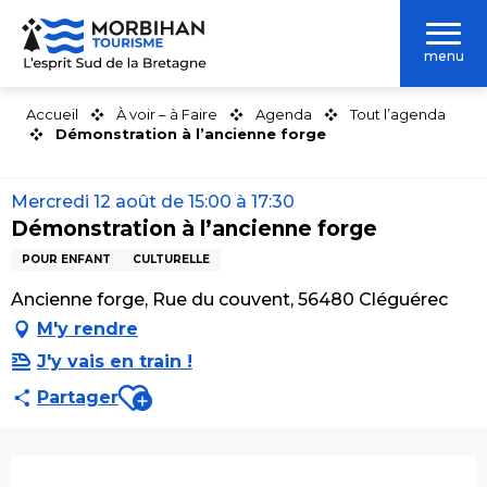
Aller
au
menu
contenu
principal
Accueil
À voir – à Faire
Agenda
Tout l’agenda
Démonstration à l’ancienne forge
Mercredi 12 août de 15:00 à 17:30
Démonstration à l’ancienne forge
POUR ENFANT
CULTURELLE
Ancienne forge, Rue du couvent, 56480 Cléguérec
M'y rendre
J'y vais en train !
Ajouter aux favoris
Partager
Ouverture et coordonnées