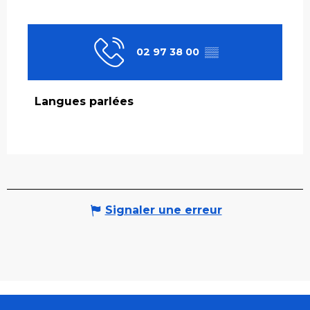
02 97 38 00
▒▒
Langues parlées
Langues parlées
Signaler une erreur