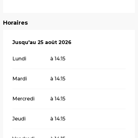
Horaires
Du
Jusqu'au
20 mai 2026
25 août 2026
au
25 août 2026
Lundi
à 14:15
Mardi
à 14:15
Mercredi
à 14:15
Jeudi
à 14:15