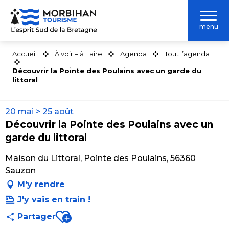
Aller
au
menu
contenu
principal
Accueil
À voir – à Faire
Agenda
Tout l’agenda
Découvrir la Pointe des Poulains avec un garde du
littoral
20 mai > 25 août
Découvrir la Pointe des Poulains avec un
garde du littoral
Maison du Littoral, Pointe des Poulains, 56360
Sauzon
M'y rendre
J'y vais en train !
Ajouter aux favoris
Partager