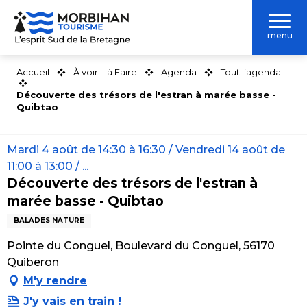
Aller
au
menu
contenu
principal
Accueil
À voir – à Faire
Agenda
Tout l’agenda
Découverte des trésors de l'estran à marée basse -
Quibtao
Mardi 4 août de 14:30 à 16:30 / Vendredi 14 août de
11:00 à 13:00 / ...
Découverte des trésors de l'estran à
marée basse - Quibtao
BALADES NATURE
Pointe du Conguel, Boulevard du Conguel, 56170
Quiberon
M'y rendre
J'y vais en train !