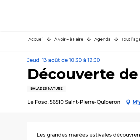
Aller
au
contenu
principal
Accueil
À voir – à Faire
Agenda
Tout l’a
Jeudi 13 août de 10:30 à 12:30
Découverte de 
BALADES NATURE
Le Foso, 56510 Saint-Pierre-Quiberon
M'
Description
Les grandes marées estivales découvrent