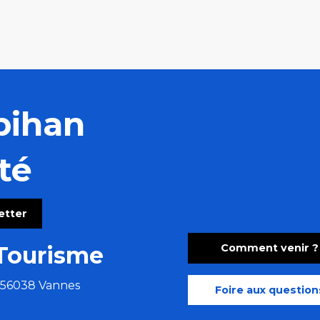
bihan
té
letter
Comment venir ?
Tourisme
e 56038 Vannes
Foire aux question