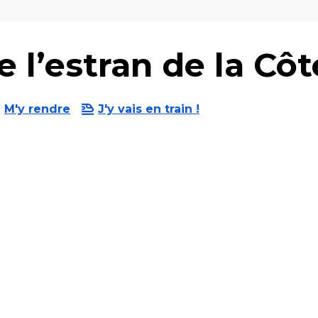
 l’estran de la Cô
M'y rendre
J'y vais en train !