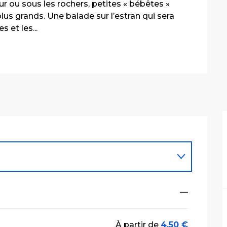
r ou sous les rochers, petites « bébêtes » 
lus grands. Une balade sur l’estran qui sera 
 et les...
—
À partir de
4,50 €