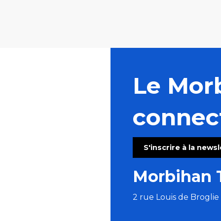
Le Mor
connec
S'inscrire à la news
Morbihan 
2 rue Louis de Brogli