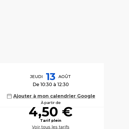
Ouverture et co
13
JEUDI
AOÛT
De 10:30 à 12:30
Ajouter à mon calendrier Google
À partir de
4,50 €
Tarif plein
Voir tous les tarifs