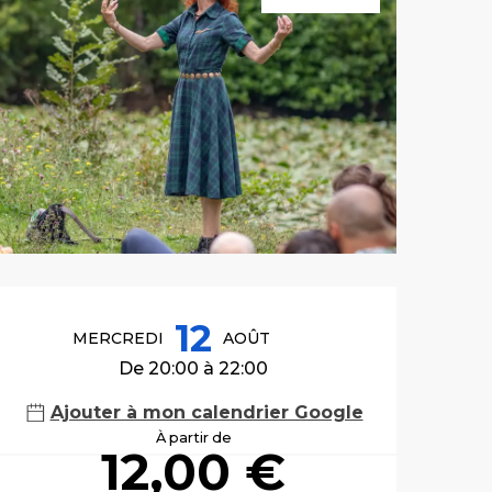
Ouverture et co
12
MERCREDI
AOÛT
De 20:00 à 22:00
Ajouter à mon calendrier Google
À partir de
12,00 €