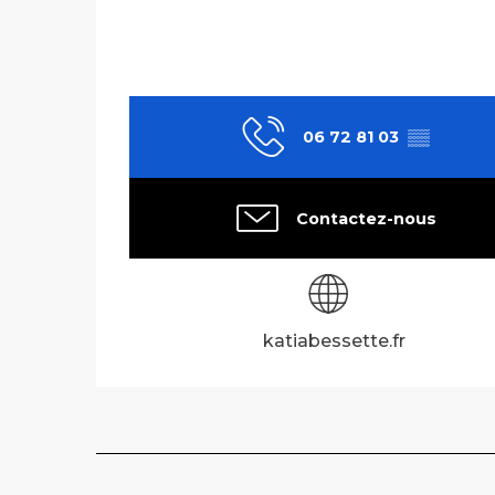
06 72 81 03
▒▒
Contactez-nous
katiabessette.fr