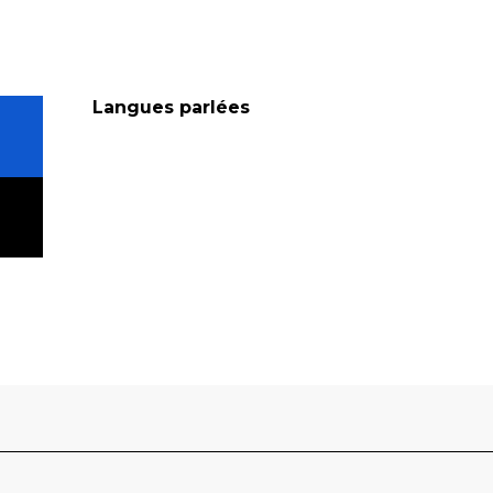
Langues parlées
Langues parlées