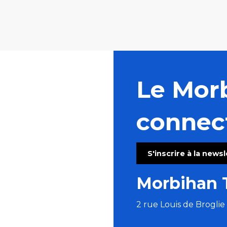
Le Mor
connec
S'inscrire à la news
Morbihan 
2 rue Louis de Brogli