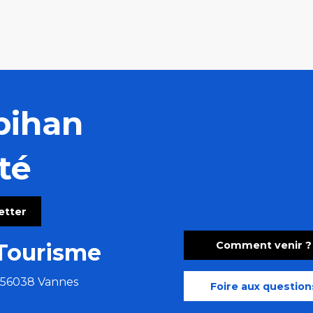
bihan
té
letter
Comment venir ?
Tourisme
e 56038 Vannes
Foire aux question