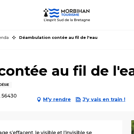
genda
Déambulation contée au fil de l'eau
ontée au fil de l'e
OÉSIE
, 56430
M'y rendre
J'y vais en train !
 s’effacent, le visible et l’invisible se 