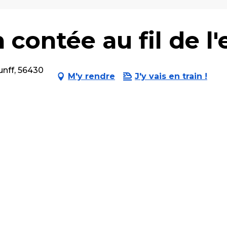
contée au fil de l'
unff, 56430
M'y rendre
J'y vais en train !