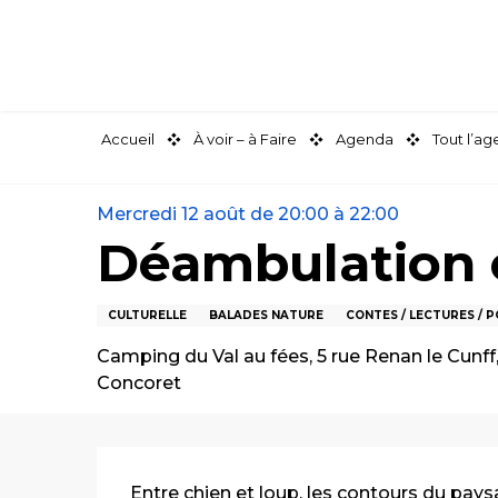
Aller
au
contenu
principal
Accueil
À voir – à Faire
Agenda
Tout l’a
Mercredi 12 août de 20:00 à 22:00
Déambulation c
CULTURELLE
BALADES NATURE
CONTES / LECTURES / P
Camping du Val au fées, 5 rue Renan le Cunff
Concoret
Description
Entre chien et loup, les contours du paysage