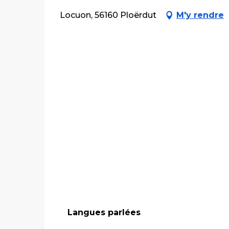
Locuon, 56160 Ploërdut
M'y rendre
Langues parlées
Langues parlées