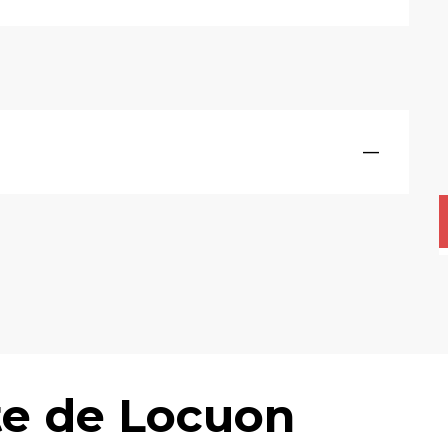
—
te de Locuon