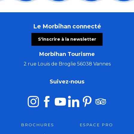
Cinéma en plein air
Trio Pêr Vari Kervarec
Concert voix et orgue
Le Morbihan connecté
Concert musique baroque : rossignol en amour
Concert : The Rumpled au Thy'roir
S'inscrire à la newsletter
Atelier créatif avec Cécile White - Empreinte monot
Visite guidée de l'Abbaye de Timadeuc
Morbihan Tourisme
Morgan of Glencoe, chant & harpe celtique.
Les Ateliers bois de l'été (5 à 7 ans)
2 rue Louis de Broglie 56038 Vannes
Tournoi de jeu vidéo écran géant : buissons
Stage de Danse de la Compagnie Isabelle Payet
Suivez-nous
Barbecue Guinguette
BROCHURES
ESPACE PRO