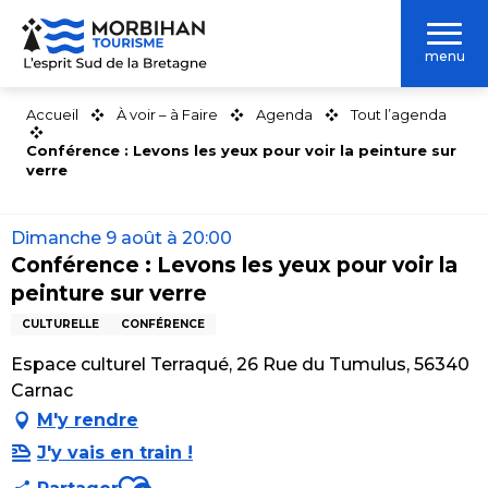
Aller
au
menu
contenu
principal
Accueil
À voir – à Faire
Agenda
Tout l’agenda
Conférence : Levons les yeux pour voir la peinture sur
verre
Dimanche 9 août à 20:00
Conférence : Levons les yeux pour voir la
peinture sur verre
CULTURELLE
CONFÉRENCE
Espace culturel Terraqué, 26 Rue du Tumulus, 56340
Carnac
M'y rendre
J'y vais en train !
Ajouter aux favoris