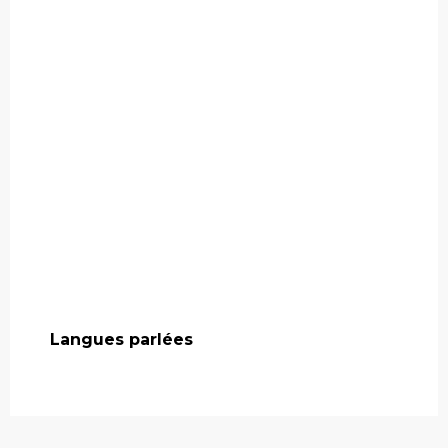
Langues parlées
Langues parlées