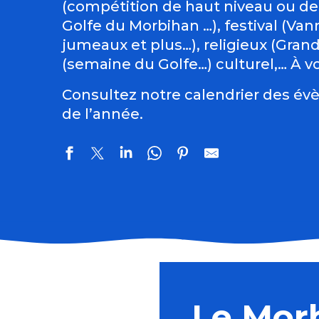
(compétition de haut niveau ou de
Golfe du Morbihan …), festival (Vann
jumeaux et plus…), religieux (Gran
(semaine du Golfe…) culturel,… À vo
Consultez notre calendrier des évè
de l’année.
Régate : la Dom's Cup
Balade géologique
Spectacles immersifs : Festival Excalibur
Le Mor
Exposition des artistes pluneretains