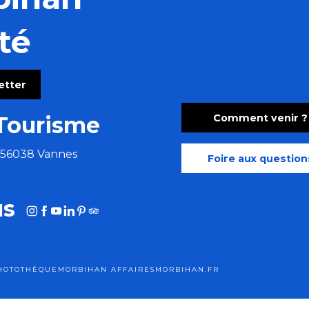
té
e de Rieux et jouez !
letter
Comment venir ?
Tourisme
e 56038 Vannes
Foire aux question
us
HOTOTHÈQUE
MORBIHAN AFFAIRES
MORBIHAN.FR