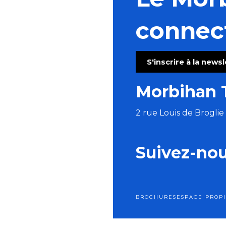
Ferme du cheval de trait - Journée portes ouvertes
Atelier abat-jour rond ou ovale
connec
Parlez la langue des bois
Atelier fleurs en porcelaine - partie 1
La ZIcoteK: empruntez un instrument à la médiathèqu
S'inscrire à la news
Football : Match de gala
Ecume Festival
Morbihan 
Concert de Rose et Henri - chansons ibériques
2 rue Louis de Brogli
Suivez-no
BROCHURES
ESPACE PRO
P