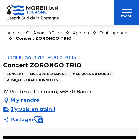
Aller
au
menu
contenu
principal
Accueil
À voir – à Faire
Agenda
Tout l’agenda
Concert ZORONGO TRIO
Lundi 10 août de 19:00 à 20:15
Concert ZORONGO TRIO
CONCERT
MUSIQUE CLASSIQUE
MUSIQUES DU MONDE
MUSIQUES TRADITIONNELLES
17 Route de Penmern, 56870 Baden
M'y rendre
J'y vais en train !
Ajouter aux favoris
Partager