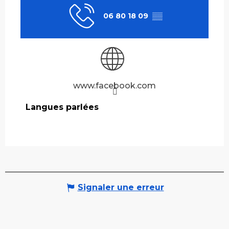
06 80 18 09
▒▒
www.facebook.com
Langues parlées
Langues parlées
Signaler une erreur