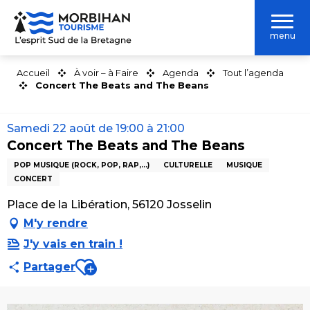
Aller
au
menu
contenu
principal
Accueil
À voir – à Faire
Agenda
Tout l’agenda
Concert The Beats and The Beans
Samedi 22 août de 19:00 à 21:00
Concert The Beats and The Beans
POP MUSIQUE (ROCK, POP, RAP,...)
CULTURELLE
MUSIQUE
CONCERT
Place de la Libération, 56120 Josselin
M'y rendre
J'y vais en train !
Ajouter aux favoris
Partager