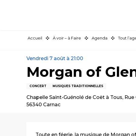
Aller
au
contenu
principal
Accueil
À voir – à Faire
Agenda
Tout l’a
Vendredi 7 août à 21:00
Morgan of Glen
CONCERT
MUSIQUES TRADITIONNELLES
Chapelle Saint-Guénolé de Coët à Tous, Rue 
56340 Carnac
Description
Toute en féerie, la musique de Morgan of G