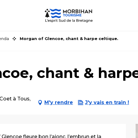
genda
Morgan of Glencoe, chant & harpe celtique.
coe, chant & harpe
Coet à Tous,
M'y rendre
J'y vais en train !
lencoe fleure bon l’ajonc, l’embrun et la 