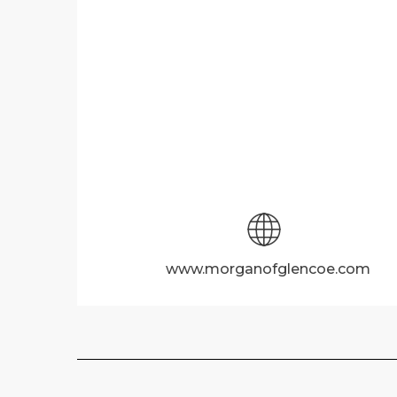
www.morganofglencoe.com