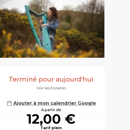
Ouverture et co
Terminé pour aujourd'hui
Voir les horaires
Ajouter à mon calendrier Google
À partir de
12,00 €
Tarif plein