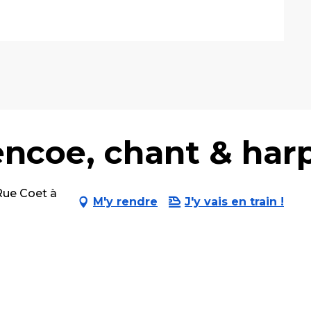
ncoe, chant & harp
Rue Coet à
M'y rendre
J'y vais en train !