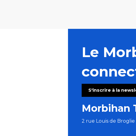
Le Mor
connec
S'inscrire à la news
Morbihan 
2 rue Louis de Brogli