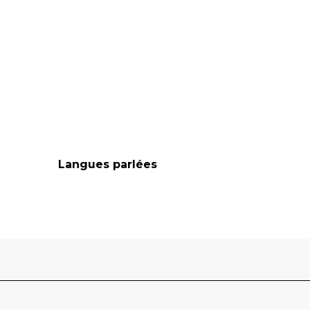
Langues parlées
Langues parlées