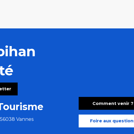
bihan
té
letter
Comment venir ?
Tourisme
e 56038 Vannes
Foire aux question