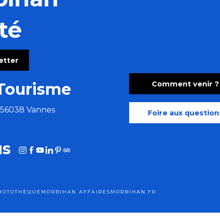
té
ny
letter
aises festives aux accents tziganes
Comment venir ?
Tourisme
e 56038 Vannes
Foire aux question
us
HOTOTHÈQUE
MORBIHAN AFFAIRES
MORBIHAN.FR