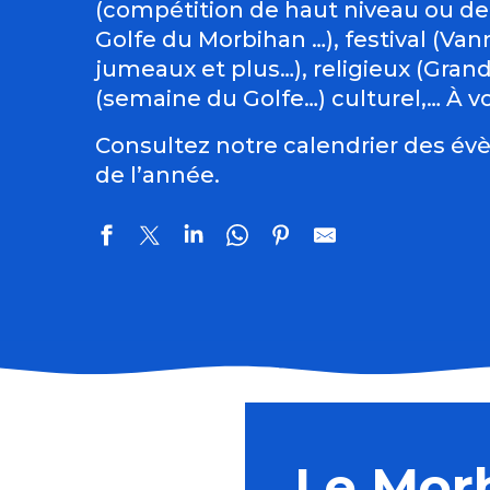
(compétition de haut niveau ou de
Golfe du Morbihan …), festival (Vann
jumeaux et plus…), religieux (Gran
(semaine du Golfe…) culturel,… À vo
Consultez notre calendrier des évè
de l’année.
Les tremplins de Guémené
Du Val Sans Retour au Graal avec Guillaume
Balade nature "Les insectes au Bois d’Amour"
Le Mor
Randonnée pédestre