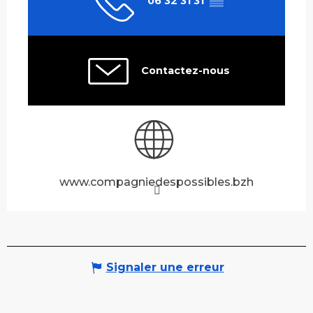
06 32 31 31
▒▒
Contactez-nous
www.compagniedespossibles.bzh
Signaler une erreur