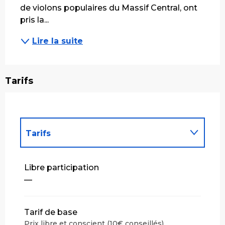
de violons populaires du Massif Central, ont 
pris la...
Lire la suite
Tarifs
Tarifs
Tarifs 2027
Libre participation
—
Tarif de base
Prix libre et conscient (10€ conseillés)