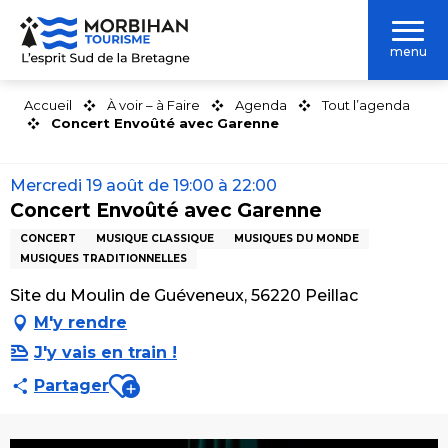
Aller
au
menu
contenu
principal
Accueil
À voir – à Faire
Agenda
Tout l’agenda
Concert Envoûté avec Garenne
Mercredi 19 août de 19:00 à 22:00
Concert Envoûté avec Garenne
CONCERT
MUSIQUE CLASSIQUE
MUSIQUES DU MONDE
MUSIQUES TRADITIONNELLES
Site du Moulin de Guéveneux, 56220 Peillac
M'y rendre
J'y vais en train !
Ajouter aux favoris
Partager