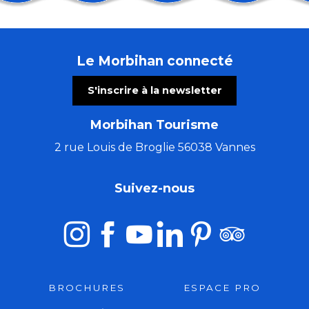
Brocante par Anim'Etel
Conférence : Levons les yeux pour voir la peinture sur
Pardon de Saint-Guénolé
Le Morbihan connecté
Brocante dans les rues d'Etel
Concert "A remonte dans le temps"
S'inscrire à la newsletter
Atelier gravure sur tetrapak
Journées des hibiscus aux jardins d'Ewen
Morbihan Tourisme
Concert à remonter dans le temps (de Huillet à Beet
Pardon de Saint-Guénolé
2 rue Louis de Broglie 56038 Vannes
Concert : Monsieur Poisson
Ball-Trap
Suivez-nous
Tournoi Kib Open Beach 2026
BROCHURES
ESPACE PRO