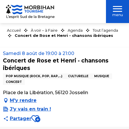
Aller
au
menu
contenu
principal
Accueil
À voir – à Faire
Agenda
Tout l’agenda
Concert de Rose et Henri - chansons ibériques
Samedi 8 août de 19:00 à 21:00
Concert de Rose et Henri - chansons
ibériques
POP MUSIQUE (ROCK, POP, RAP,...)
CULTURELLE
MUSIQUE
CONCERT
Place de la Libération, 56120 Josselin
M'y rendre
J'y vais en train !
Ajouter aux favoris
Partager