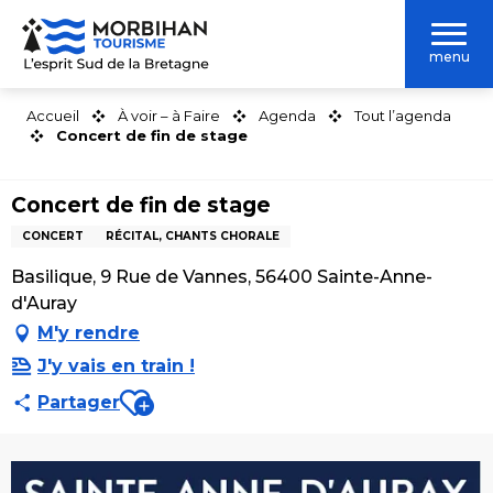
Aller
au
menu
contenu
principal
Accueil
À voir – à Faire
Agenda
Tout l’agenda
Concert de fin de stage
Concert de fin de stage
CONCERT
RÉCITAL, CHANTS CHORALE
Basilique, 9 Rue de Vannes, 56400 Sainte-Anne-
d'Auray
M'y rendre
J'y vais en train !
Ajouter aux favoris
Partager