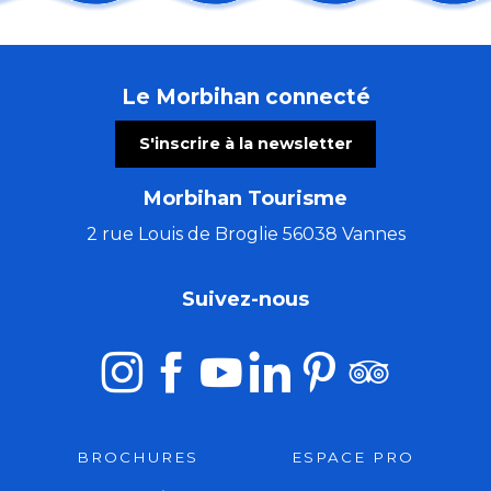
Les Ateliers bois de l'été (5 à 7 ans)
Balades nature: visites guidées de la Tourbière de Sé
Comestibles prés-salés
Le Morbihan connecté
Atelier : Le parfum au Moyen Âge
Marché festif
S'inscrire à la newsletter
Concert : The Rumpled au Thy'roir
Atelier créatif avec Cécile White - Empreinte monot
Morbihan Tourisme
Stage de tapisserie en ameublement
Trio Pêr Vari Kervarec
2 rue Louis de Broglie 56038 Vannes
Les chemins du Graal avec Marie Semaille - éveilleuse
Tournoi de jeu vidéo écran géant : buissons
Suivez-nous
Concert musique baroque : rossignol en amour
BROCHURES
ESPACE PRO